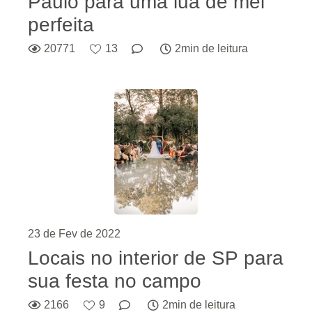
Paulo para uma lua de mel
perfeita
20771
13
2min de leitura
23 de Fev de 2022
Locais no interior de SP para
sua festa no campo
2166
9
2min de leitura