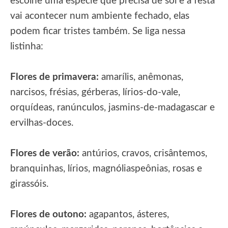
escolhe uma espécie que precisa de sol e a festa
vai acontecer num ambiente fechado, elas
podem ficar tristes também. Se liga nessa
listinha:
Flores de primavera:
amarílis, anêmonas,
narcisos, frésias, gérberas, lírios-do-vale,
orquídeas, ranúnculos, jasmins-de-madagascar e
ervilhas-doces.
Flores de verão:
antúrios, cravos, crisântemos,
branquinhas, lírios, magnóliaspeônias, rosas e
girassóis.
Flores de outono:
agapantos, ásteres,